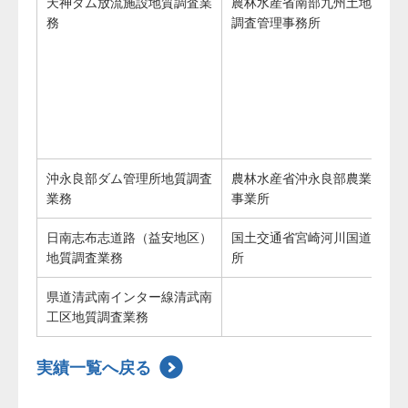
天神ダム放流施設地質調査業
農林水産省南部九州土地改良
務
調査管理事務所
沖永良部ダム管理所地質調査
農林水産省沖永良部農業水利
業務
事業所
日南志布志道路（益安地区）
国土交通省宮崎河川国道事務
地質調査業務
所
県道清武南インター線清武南
工区地質調査業務
実績一覧へ戻る