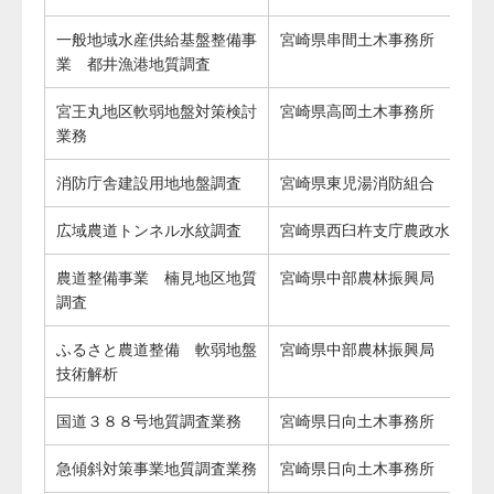
一般地域水産供給基盤整備事
宮崎県串間土木事務所
業 都井漁港地質調査
宮王丸地区軟弱地盤対策検討
宮崎県高岡土木事務所
業務
消防庁舎建設用地地盤調査
宮崎県東児湯消防組合
広域農道トンネル水紋調査
宮崎県西臼杵支庁農政水産課
農道整備事業 楠見地区地質
宮崎県中部農林振興局
調査
ふるさと農道整備 軟弱地盤
宮崎県中部農林振興局
技術解析
国道３８８号地質調査業務
宮崎県日向土木事務所
急傾斜対策事業地質調査業務
宮崎県日向土木事務所