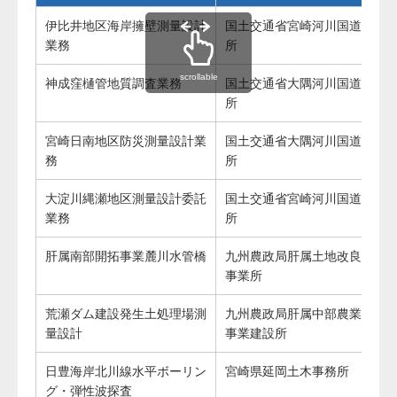
伊比井地区海岸擁壁測量設計
国土交通省宮崎河川国道事務
業務
所
scrollable
神成窪樋管地質調査業務
国土交通省大隅河川国道事務
所
宮崎日南地区防災測量設計業
国土交通省大隅河川国道事務
務
所
大淀川縄瀬地区測量設計委託
国土交通省宮崎河川国道事務
業務
所
肝属南部開拓事業麓川水管橋
九州農政局肝属土地改良建設
事業所
荒瀬ダム建設発生土処理場測
九州農政局肝属中部農業水利
量設計
事業建設所
日豊海岸北川線水平ボーリン
宮崎県延岡土木事務所
グ・弾性波探査