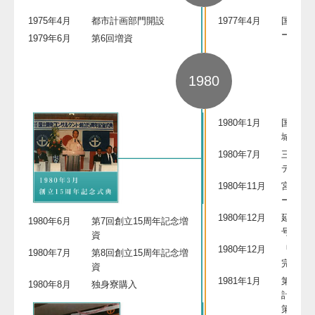
1975年4月
都市計画部門開設
1977年4月
国鉄リ
ー実験
1979年6月
第6回増資
1980
1980年1月
国鉄志
城）高
1980年7月
三全総
デル定
1980年11月
宮崎県
ー開所
1980年12月
延岡大橋
1980年6月
第7回創立15周年記念増
号線バ
資
1980年12月
「昭和
1980年7月
第8回創立15周年記念増
完成
資
1981年1月
第三次
1980年8月
独身寮購入
計画（5
策定