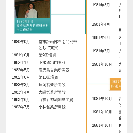
1981年3月
九州縦
線（高
用開始
1981年4月
一ッ葉
期）開
1981年6月
宮崎県
1980年9月
都市計画部門を開発部
工
として充実
1981年7月
九州自
1981年6月
第9回増資
～高千
1982年1月
下水道部門開設
1981年10月
九州縦
1982年5月
鹿児島営業所開設
線全線
1982年6月
第10回増資
1983年3月
延岡営業所開設
1983年4月
大隅営業所開設
1981年10月
宮崎県
1983年6月
（有）都城測量出資
設構想
1983年7月
小林営業所開設
1981年10月
置県 1
催
1981年10月
世界一
吊り橋