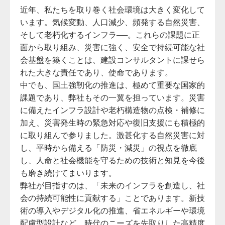
近年、私たちを取り巻く社会環境は大きく変化して
います。気候変動、人口減少、頻発する自然災害、
そして老朽化するインフラ──。これらの課題に正
面から取り組み、災害に強く、安全で持続可能な社
会基盤を築くことは、建設コンサルタントに課せら
れた大きな責任であり、使命であります。
中でも、国土強靭化の推進は、極めて重要な国家的
課題であり、弊社もその一翼を担っています。災害
に備えたインフラ設計や老朽構造物の点検・補修に
加え、災害発生時の緊急対応や復旧支援にも積極的
に取り組んで参りました。激甚化する自然災害に対
し、平時から備える「防災・減災」の視点を徹底
し、人命と社会機能を守るための技術と知見を今後
も磨き続けてまいります。
弊社が目指すのは、「未来のインフラを創造し、社
会の持続可能性に貢献する」ことであります。新技
術の導入やデジタル化の推進、省エネルギーや環境
配慮型設計など、時代のニーズを先取りした高精度