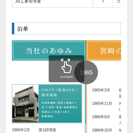
JR工事管理者
７
コンクリ
沿革
当社のあゆみ
宮崎のあ
1965
scrollable
1965年3月
祖母・
定
1965年11月
沖縄に
いの塔
1966年9月
県木に
ス」を
1966年2月
第1回増資
1966年10月
地方空