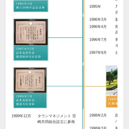
1995年
九州縦
吉～え
1996年3月
新宮崎
1996年4月
県営国
高原荘
1996年7月
青島リ
オープ
1997年9月
台風19
（災害
1998年2月
国道10
1999年12月
タウンマネジメント 宮
パス）
崎共同組合設立に参画
1998年3月
新宿みや