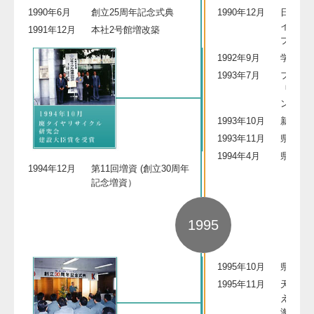
1990年6月
創立25周年記念式典
1990年12月
日本最
イラン
1991年12月
本社2号館増改築
プン
1992年9月
学校週
1993年7月
フェニ
「シー
ン
1993年10月
新ＪＲ
1993年11月
県立芸
1994年4月
県立農
1994年12月
第11回増資 (創立30周年
記念増資）
1995
1995年10月
県立美
1995年11月
天皇・
えて第1
海づく