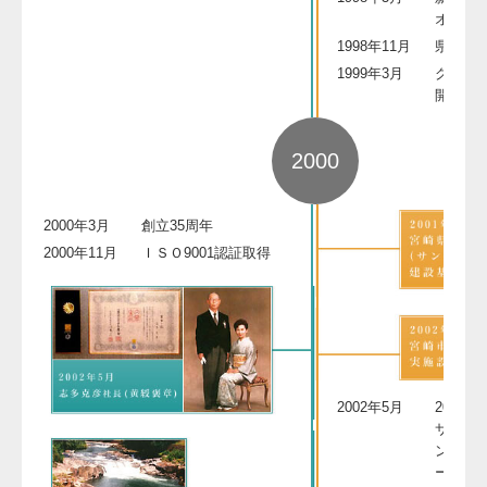
オープ
1998年11月
県武道
1999年3月
グリーン
開催
2000
2000年3月
創立35周年
2000年11月
ＩＳＯ9001認証取得
2002年5月
2002
サッカ
ン代表
ームキ