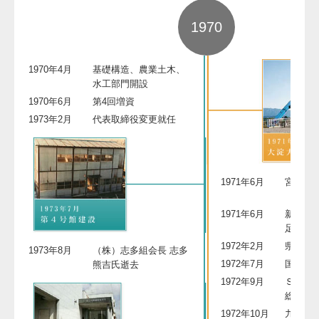
1970
1970年4月
基礎構造、農業土木、
水工部門開設
1970年6月
第4回増資
1973年2月
代表取締役変更就任
1971年6月
宮崎カ
（細島
1971年6月
新農業振
足
1972年2月
県工業
1973年8月
（株）志多組会長 志多
1972年7月
国鉄高
熊吉氏逝去
1972年9月
ＳＡＰ
総理大
1972年10月
九州縦