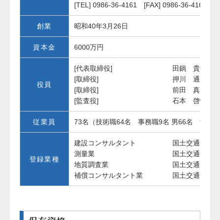
[TEL] 0986-36-4161 [FAX] 0986-36-4162
創業
昭和40年3月26日
資本金
6000万円
[代表取締役]
田鍋 貴時
[取締役]
押川 通広
役員
[取締役]
前田 真吾
[監査役]
石本 啓悦
従業員
73名（技術職64名 事務職9名 男66名 女7名
建設コンサルタント
国土交通省
測量業
国土交通省
登録業種
地質調査業
国土交通省
補償コンサルタント業
国土交通省