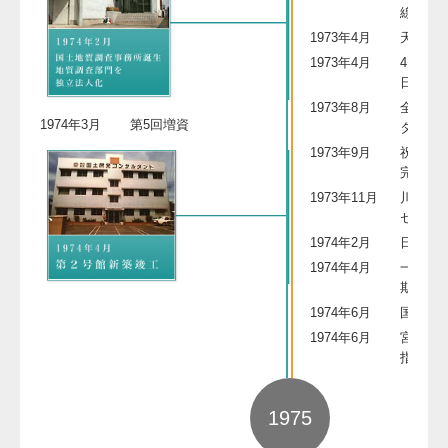
線着工
1973年4月
天皇, 
1973年4月
4月8日
日」と
1973年8月
全国初
1974年3月
第5回増資
ター開
1973年9月
祝子川
完成
1973年11月
川崎港
センタ
1974年2月
日豊海
1974年4月
一ッ葉
期）の
1974年6月
国立宮
1974年6月
宮崎空
指定
1975