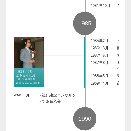
1981年10月
ＦＭ宮
1985
1985年2月
日南治
1986年3月
県立宮
1987年6月
宮崎港
1987年8月
世界最
ウム，
1988年5月
新県立
1989年4月
高千穂
1989年1月
（社）建設コンサルタ
ンツ協会入会
1990