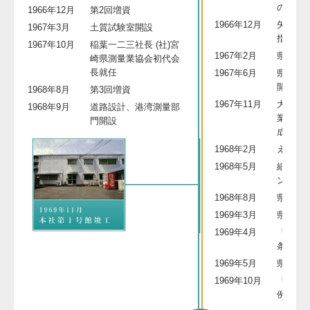
のジェ
1966年12月
第2回増資
1966年12月
矢岳高原
1967年3月
土質試験室開設
指定
1967年10月
稲葉一二三社長 (社)宮
1967年2月
県総合
崎県測量業協会初代会
長就任
1967年6月
県立青
開園
1968年8月
第3回増資
1967年11月
大淀川
1968年9月
道路設計、港湾測量部
業とし
門開設
成
1968年2月
えびの
1968年5月
細島工業
ン公共
1968年8月
県体育
1969年3月
県林業
1969年4月
「宮崎
条例」
1969年5月
県宮崎
1969年10月
「宮崎
例」制