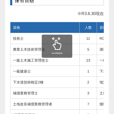
保有資格
※R3.6.30現在
資格
人数
資格
技術士
11
RCCM
農業土木技術管理士
5
測量士
scrollable
一級土木施工管理技士
23
一級造園
一級建築士
1
下水道技
下水道技術検定2種
2
地質調査
補償業務管理士
3
土地改良
土地改良補償業務管理者
７
畑地かん