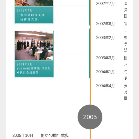
2002年7月
皇太子
第38回
国大会
2002年8月
宮崎～
ットア
2003年2月
県の木
ラ」と
追加決
2003年3月
国道21
ス全線
2004年1月
ワール
表候補
2004年4月
天皇・
えて第5
開催
2005
2005年10月
創立40周年式典